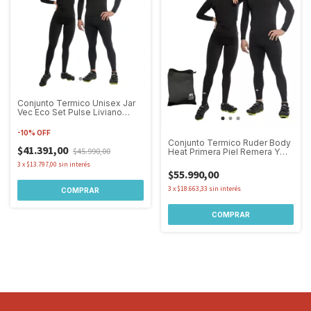
Conjunto Termico Unisex Jar
Vec Eco Set Pulse Liviano
Primera Piel
-
10
%
OFF
Conjunto Termico Ruder Body
$41.391,00
$45.990,00
Heat Primera Piel Remera Y
Calza
3
x
$13.797,00
sin interés
$55.990,00
3
x
$18.663,33
sin interés
COMPRAR
COMPRAR