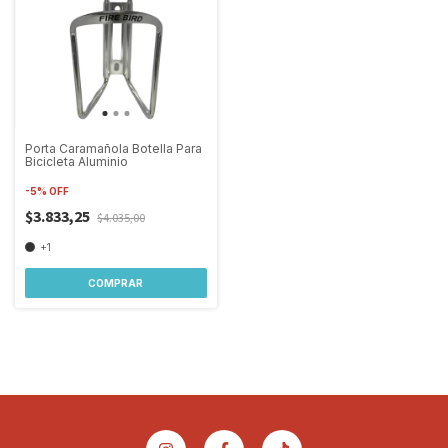
Porta Caramañola Botella Para
Bicicleta Aluminio
-
5
%
OFF
$3.833,25
$4.035,00
+1
COMPRAR