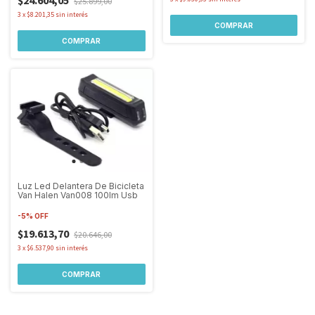
$24.604,05
$25.899,00
3
x
$8.201,35
sin interés
COMPRAR
COMPRAR
Luz Led Delantera De Bicicleta
Van Halen Van008 100lm Usb
-
5
%
OFF
$19.613,70
$20.646,00
3
x
$6.537,90
sin interés