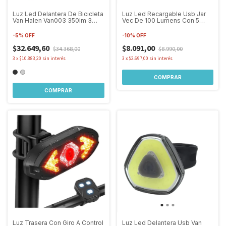
Luz Led Delantera De Bicicleta
Luz Led Recargable Usb Jar
Van Halen Van003 350lm 3
Vec De 100 Lumens Con 5
Watt
Modos
-
5
%
OFF
-
10
%
OFF
$32.649,60
$8.091,00
$34.368,00
$8.990,00
3
x
$10.883,20
sin interés
3
x
$2.697,00
sin interés
COMPRAR
COMPRAR
Luz Trasera Con Giro A Control
Luz Led Delantera Usb Van