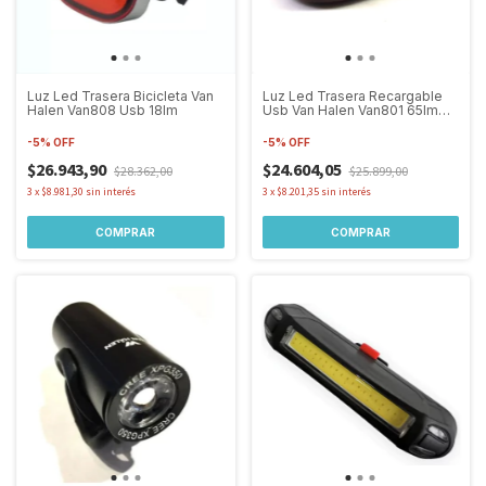
Luz Led Trasera Bicicleta Van
Luz Led Trasera Recargable
Halen Van808 Usb 18lm
Usb Van Halen Van801 65lm
Bici
-
5
%
OFF
-
5
%
OFF
$26.943,90
$24.604,05
$28.362,00
$25.899,00
3
x
$8.981,30
sin interés
3
x
$8.201,35
sin interés
COMPRAR
COMPRAR