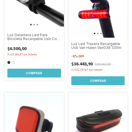
Luz Delantera Led Para
Bicicleta Recargable Usb Con
Soporte
Luz Led Trasera Recargable
$6.500,00
Usb Van Halen Van038 120lm
3
x
$2.166,67
sin interés
-
5
%
OFF
$36.443,90
$38.362,00
3
x
$12.147,97
sin interés
COMPRAR