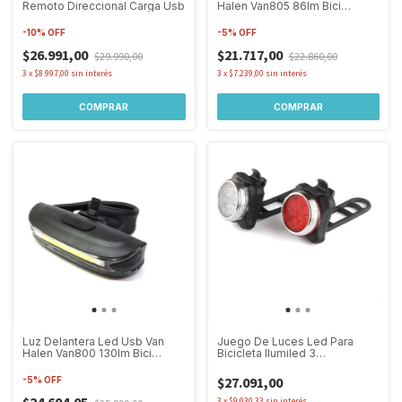
Remoto Direccional Carga Usb
Halen Van805 86lm Bici
Monopatin
-
10
%
OFF
-
5
%
OFF
$26.991,00
$21.717,00
$29.990,00
$22.860,00
3
x
$8.997,00
sin interés
3
x
$7.239,00
sin interés
COMPRAR
COMPRAR
Luz Delantera Led Usb Van
Juego De Luces Led Para
Halen Van800 130lm Bici
Bicicleta Ilumiled 3
Monopatin
Recargables Usb
$27.091,00
-
5
%
OFF
3
x
$9.030,33
sin interés