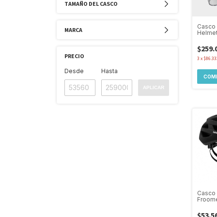
TAMAÑO DEL CASCO
Casco 
MARCA
Helme
Solid 
A1
$259.
PRECIO
3
x
$86.33
Desde
Hasta
COM
APLICAR
Casco 
Froome
Regula
Visera
$53.5