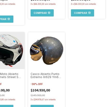
3,33
sin interés
3
x
$66.333,33
sin interés
3
x
$66.333,33
sin interés
COMPRAR
COMPRAR
PRAR
Moto Abierto
Casco Abierto Punto
mets Street S
Extremo Xr629 Ym629
C5 Visor Simple
Graf.carbono Visor B
FF
-
30
%
OFF
100,00
$104.930,00
0,00
$149.900,00
0,00
sin interés
3
x
$34.976,67
sin interés