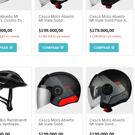
Abierto Mt
Casco Moto Abierto
Casco Moto Abierto
ts Cosmo Sv
Mt Viale Solid
Mt Viale Solid Pure A1
Doble Visor Pure
Advance C41 Doble
Doble Visor
Visor
000,00
$199.000,00
$179.000,00
3,33
sin interés
3
x
$66.333,33
sin interés
3
x
$59.666,67
sin interés
PRAR
COMPRAR
COMPRAR
Bici Rembrandt
Casco Moto Abierto
Casco Moto Abierto
 Ventilado
Mt Viale Solid
Mt Viale Solid
ble Liviano Con
Advance B15 Doble
Advance B41 Doble
Visor
Visor
60,00
$199.000,00
$199.000,00