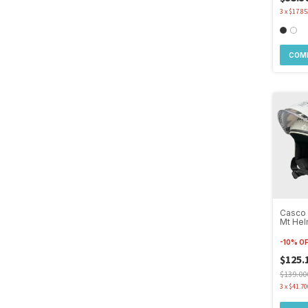
3
x
$17.85
COM
Casco 
Mt Hel
Bezos 
-
10
%
O
$125.
$139.00
3
x
$41.70