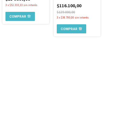
$116.100,00
3
x
$51.333,33
sin interés
$129.000,00
COMPRAR
3
x
$38.700,00
sin interés
COMPRAR