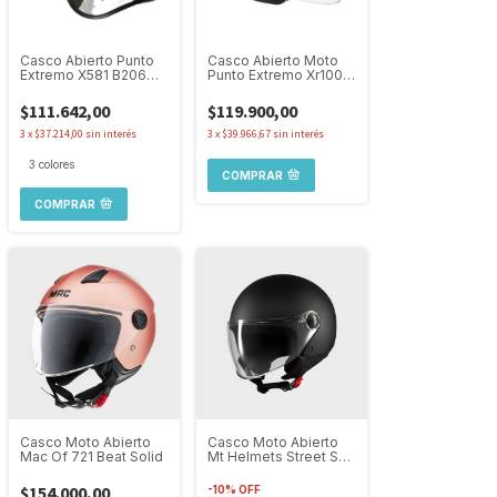
Casco Abierto Punto
Casco Abierto Moto
Extremo X581 B206
Punto Extremo Xr100
Camuflado Militar
Ym619 Visor Amplio
$111.642,00
$119.900,00
3
x
$37.214,00
sin interés
3
x
$39.966,67
sin interés
3 colores
COMPRAR
COMPRAR
Casco Moto Abierto
Casco Moto Abierto
Mac Of 721 Beat Solid
Mt Helmets Street S
Solid A1 Visor Simple
$154.000,00
-
10
%
OFF