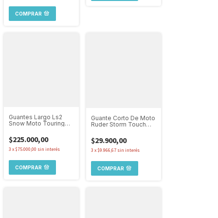
COMPRAR
Guantes Largo Ls2
Guante Corto De Moto
Snow Moto Touring
Ruder Storm Touch
Touch Protección
Urbanos Resistentes
Hombre
$225.000,00
$29.900,00
3
x
$75.000,00
sin interés
3
x
$9.966,67
sin interés
COMPRAR
COMPRAR