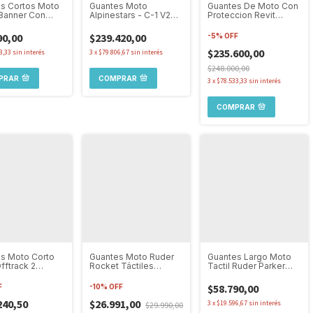
s Cortos Moto
Guantes Moto
Guantes De Moto Con
Banner Con
Alpinestars - C-1 V2
Proteccion Revit
ciones Tactil
Gore Windstopper
Cassini H2o Ladies
Gloves
90,00
$239.420,00
-
5
%
OFF
$235.600,00
3,33
sin interés
3
x
$79.806,67
sin interés
$248.000,00
PRAR
COMPRAR
3
x
$78.533,33
sin interés
COMPRAR
s Moto Corto
Guantes Moto Ruder
Guantes Largo Moto
fftrack 2
Rocket Táctiles
Tactil Ruder Parker
slizantes Ruta
Livianos
Con Protecciones
$58.790,00
F
-
10
%
OFF
240,50
$26.991,00
3
x
$19.596,67
sin interés
$29.990,00