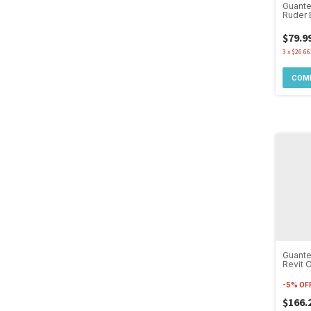
Guante
Ruder 
Protec
$79.9
3
x
$26.66
COM
Guante
Revit O
Antide
-
5
%
OF
$166.