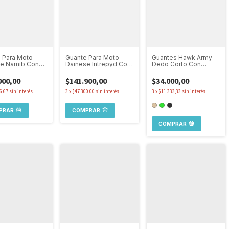
 Para Moto
Guante Para Moto
Guantes Hawk Army
se Namib Con
Dainese Intrepyd Con
Dedo Corto Con
ción Verano
Protección
Protecciones Moto
Monopatín
900,00
$141.900,00
$34.000,00
6,67
sin interés
3
x
$47.300,00
sin interés
3
x
$11.333,33
sin interés
PRAR
COMPRAR
COMPRAR