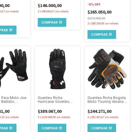
o
Invierno Extremo
90,00
$146.000,00
-
5
%
OFF
$265.050,00
6,67
sin interés
3
x
$48.666,67
sin interés
$279.000,00
COMPRAR
3
x
$88.350,00
sin interés
PRAR
COMPRAR
 Para Moto Joe
Guantes Richa
Guantes Richa Bogota
Ballistic
Hurricane Goretex
Moto Touring Verano
eable + 1ra Piel
Cuero Touring D3o
Protección D3O
Impermeable
31,00
$389.067,00
$244.271,00
0,33
sin interés
3
x
$129.689,00
sin interés
3
x
$81.423,67
sin interés
PRAR
COMPRAR
COMPRAR