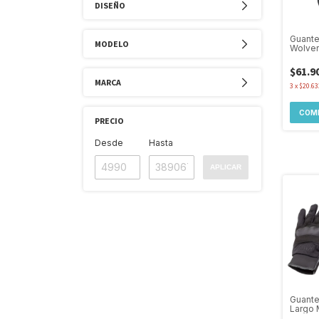
DISEÑO
Guante
MODELO
Wolver
Protecc
$61.9
MARCA
3
x
$20.63
COM
PRECIO
Desde
Hasta
APLICAR
Guant
Largo 
Primer