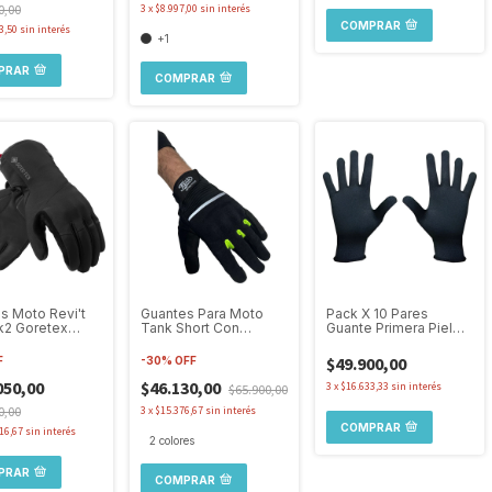
0,00
3
x
$8.997,00
sin interés
COMPRAR
3,50
sin interés
+1
PRAR
COMPRAR
s Moto Revi't
Guantes Para Moto
Pack X 10 Pares
k2 Goretex
Tank Short Con
Guante Primera Piel
meable
Protección Y Tactiles
Moto Bici Running
eccion
Nieve
$49.900,00
F
-
30
%
OFF
050,00
$46.130,00
3
x
$16.633,33
sin interés
$65.900,00
0,00
3
x
$15.376,67
sin interés
COMPRAR
16,67
sin interés
2 colores
PRAR
COMPRAR