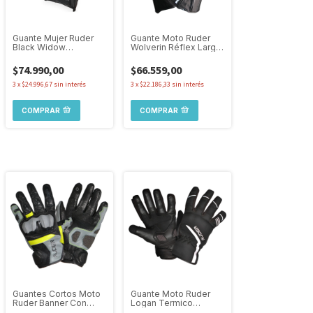
Guante Mujer Ruder
Guante Moto Ruder
Black Widow
Wolverin Réflex Largo
Impermeable Termic
Táctil Protección
Proteccion
$74.990,00
$66.559,00
3
x
$24.996,67
sin interés
3
x
$22.186,33
sin interés
COMPRAR
COMPRAR
Guantes Cortos Moto
Guante Moto Ruder
Ruder Banner Con
Logan Termico
Protecciones Tactil
Proteccion Touch