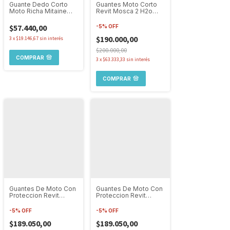
Guante Dedo Corto
Guantes Moto Corto
Moto Richa Mitaine
Revit Mosca 2 H2o
Protección Semirrígida
Protección Ruta
Turism
$57.440,00
-
5
%
OFF
$190.000,00
3
x
$19.146,67
sin interés
$200.000,00
COMPRAR
3
x
$63.333,33
sin interés
COMPRAR
Guantes De Moto Con
Guantes De Moto Con
Proteccion Revit
Proteccion Revit
Cassini H2o
Impermeable Cassini
Impermeable
H2o
-
5
%
OFF
-
5
%
OFF
$189.050,00
$189.050,00