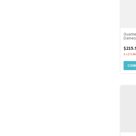
Guante
Daine
Protec
$215.
3
x
$71.96
COM