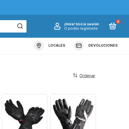
0
¡Hola!
Iniciá sesión
O podés registrarte
LOCALES
DEVOLUCIONES
Ordenar