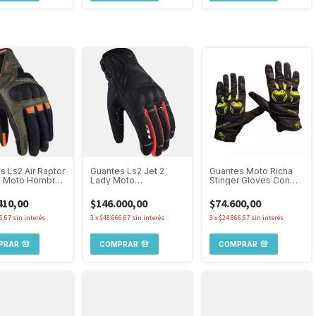
s Ls2 Air Raptor
Guantes Ls2 Jet 2
Guantes Moto Richa
s Moto Hombre
Lady Moto
Stinger Gloves Con
 Protecciones
Impermeables
Protección Nudillos
s
Invierno Extremo
Negro/Amarillo
410,00
$146.000,00
$74.600,00
6,67
sin interés
3
x
$48.666,67
sin interés
3
x
$24.866,67
sin interés
PRAR
COMPRAR
COMPRAR