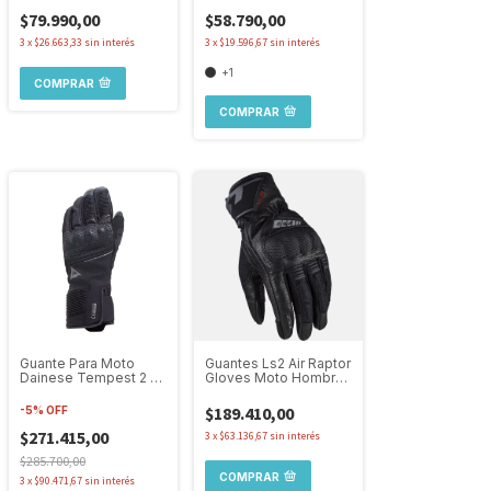
Touring
$79.990,00
$58.790,00
3
x
$26.663,33
sin interés
3
x
$19.596,67
sin interés
+1
COMPRAR
COMPRAR
Guante Para Moto
Guantes Ls2 Air Raptor
Dainese Tempest 2 D-
Gloves Moto Hombre
dry Impermeables
Cortos Protecciones
Largo
Negro
$189.410,00
-
5
%
OFF
$271.415,00
3
x
$63.136,67
sin interés
$285.700,00
COMPRAR
3
x
$90.471,67
sin interés