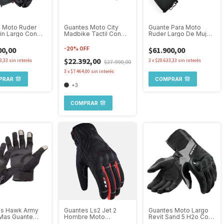
 Moto Ruder
Guantes Moto City
Guante Para Moto
in Largo Con
Madbike Tactil Con
Ruder Largo De Mujer
ión Táctil
Guantes Primera Piel
Valquiria Con
Protección
00,00
$61.900,00
-
20
%
OFF
$22.392,00
3,33
sin interés
3
x
$20.633,33
sin interés
$27.990,00
3
x
$7.464,00
sin interés
PRAR
COMPRAR
+3
COMPRAR
es Hawk Army
Guantes Ls2 Jet 2
Guantes Moto Largo
Mas Guante
Hombre Moto
Revit Sand 5 H2o Con
a Piel De
Impermeables
Protecciones Ruta