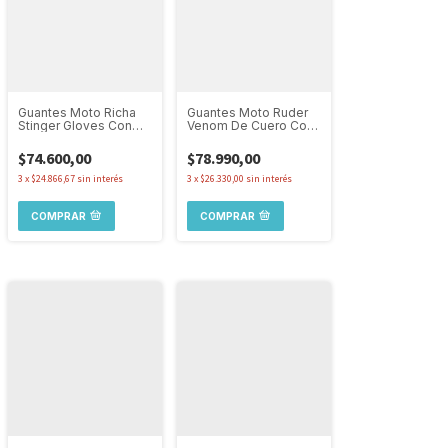
Guantes Moto Richa
Guantes Moto Ruder
Stinger Gloves Con
Venom De Cuero Con
Protección Nudillos
Proteccion Tactil
$74.600,00
$78.990,00
3
x
$24.866,67
sin interés
3
x
$26.330,00
sin interés
COMPRAR
COMPRAR