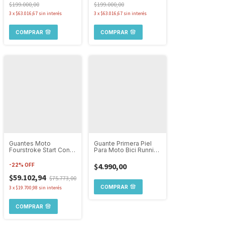
$199.000,00
$199.000,00
3
x
$63.016,67
sin interés
3
x
$63.016,67
sin interés
COMPRAR
COMPRAR
Guantes Moto
Guante Primera Piel
Fourstroke Start Con
Para Moto Bici Running
Protecciones Urbanos
Nieve
Touch
$4.990,00
-
22
%
OFF
$59.102,94
$75.773,00
COMPRAR
3
x
$19.700,98
sin interés
COMPRAR