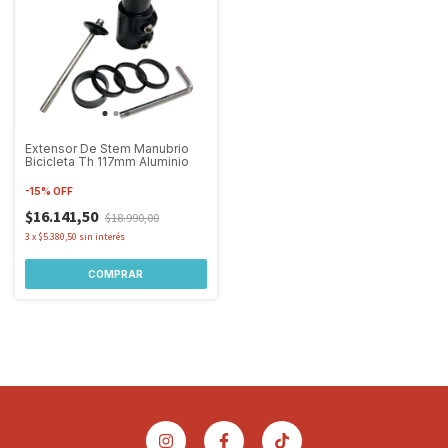
Extensor De Stem Manubrio
Bicicleta Th 117mm Aluminio
-
15
%
OFF
$16.141,50
$18.990,00
3
x
$5.380,50
sin interés