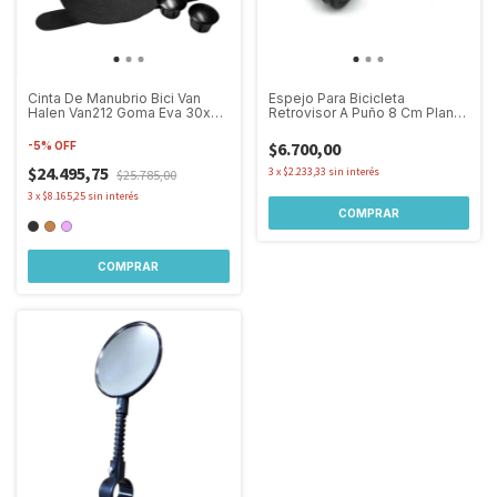
Cinta De Manubrio Bici Van
Espejo Para Bicicleta
Halen Van212 Goma Eva 30x
Retrovisor A Puño 8 Cm Plano
1900mm
Universal
$6.700,00
-
5
%
OFF
$24.495,75
3
x
$2.233,33
sin interés
$25.785,00
3
x
$8.165,25
sin interés
COMPRAR