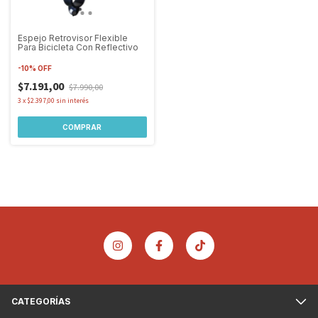
Espejo Retrovisor Flexible
Para Bicicleta Con Reflectivo
-
10
%
OFF
$7.191,00
$7.990,00
3
x
$2.397,00
sin interés
CATEGORÍAS