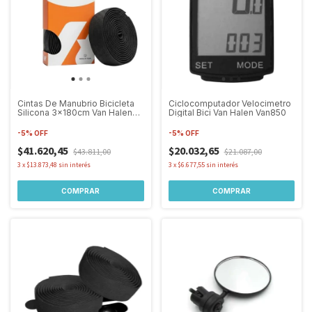
Cintas De Manubrio Bicicleta
Ciclocomputador Velocimetro
Silicona 3x180cm Van Halen
Digital Bici Van Halen Van850
213
-
5
%
OFF
-
5
%
OFF
$41.620,45
$20.032,65
$43.811,00
$21.087,00
3
x
$13.873,48
sin interés
3
x
$6.677,55
sin interés
COMPRAR