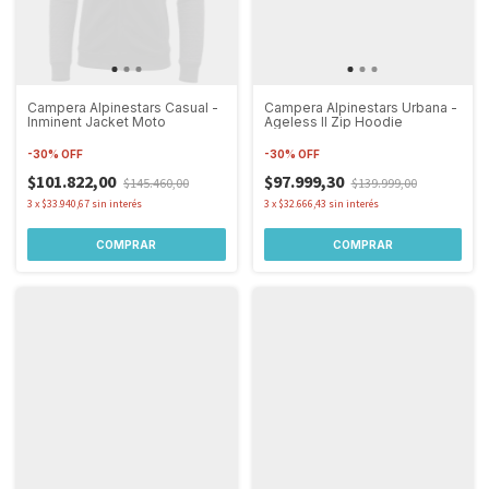
Campera Alpinestars Casual -
Campera Alpinestars Urbana -
Inminent Jacket Moto
Ageless II Zip Hoodie
-
30
%
OFF
-
30
%
OFF
$101.822,00
$97.999,30
$145.460,00
$139.999,00
3
x
$33.940,67
sin interés
3
x
$32.666,43
sin interés
COMPRAR
COMPRAR