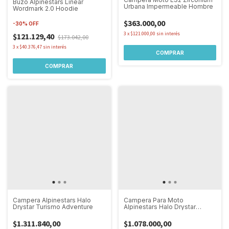
Buzo Alpinestars Linear
Urbana Impermeable Hombre
Wordmark 2.0 Hoodie
$363.000,00
-
30
%
OFF
3
x
$121.000,00
sin interés
$121.129,40
$173.042,00
3
x
$40.376,47
sin interés
COMPRAR
COMPRAR
Campera Alpinestars Halo
Campera Para Moto
Drystar Turismo Adventure
Alpinestars Halo Drystar
Jacket Adventure Touring
$1.311.840,00
$1.078.000,00