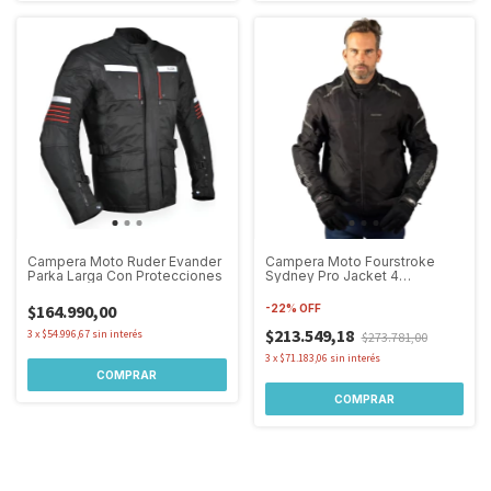
Campera Moto Ruder Evander
Campera Moto Fourstroke
Parka Larga Con Protecciones
Sydney Pro Jacket 4
Estaciones
$164.990,00
-
22
%
OFF
$213.549,18
3
x
$54.996,67
sin interés
$273.781,00
3
x
$71.183,06
sin interés
COMPRAR
COMPRAR