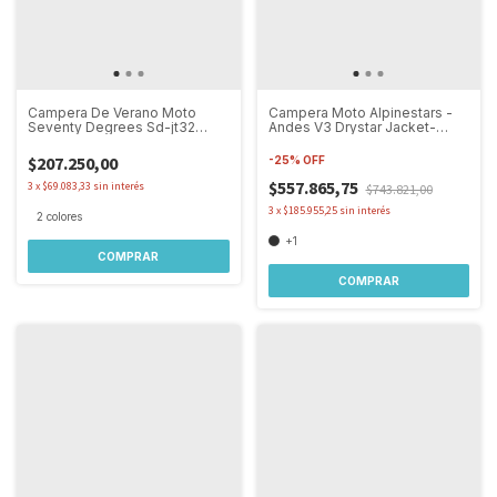
Campera De Verano Moto
Campera Moto Alpinestars -
Seventy Degrees Sd-jt32
Andes V3 Drystar Jacket-
Hombre
Touring
$207.250,00
-
25
%
OFF
$557.865,75
3
x
$69.083,33
sin interés
$743.821,00
3
x
$185.955,25
sin interés
2 colores
+1
COMPRAR
COMPRAR