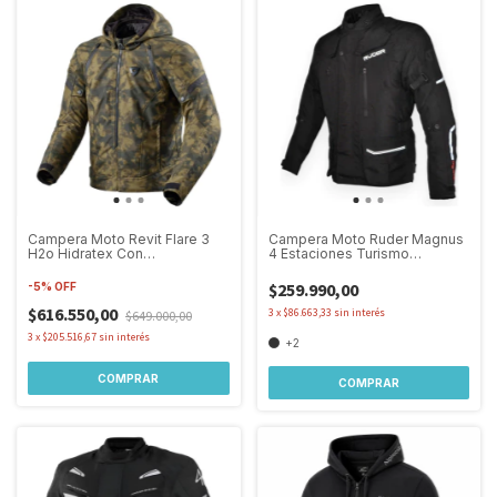
Campera Moto Revit Flare 3
Campera Moto Ruder Magnus
H2o Hidratex Con
4 Estaciones Turismo
Protecciones
Proteccion
$259.990,00
-
5
%
OFF
$616.550,00
3
x
$86.663,33
sin interés
$649.000,00
3
x
$205.516,67
sin interés
+2
COMPRAR
COMPRAR