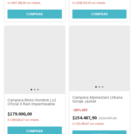
3
x
$437.280,00
sin interés
3
x
$359.333,33
sin interés
COMPRAR
COMPRAR
Campera Alpinestars Urbana
Campera Moto Hombre Ls2
Gorge Jacket
Oficial X Rain Impermeable
-
30
%
OFF
$179.000,00
$154.487,90
$220.697,00
3
x
$59.666,67
sin interés
3
x
$51.495,97
sin interés
COMPRAR