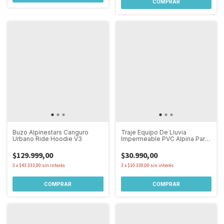
COMPRAR
Buzo Alpinestars Canguro
Traje Equipo De Lluvia
Urbano Ride Hoodie V3
Impermeable PVC Alpina Para
Mujer
$129.999,00
$30.990,00
3
x
$43.333,00
sin interés
3
x
$10.330,00
sin interés
COMPRAR
COMPRAR