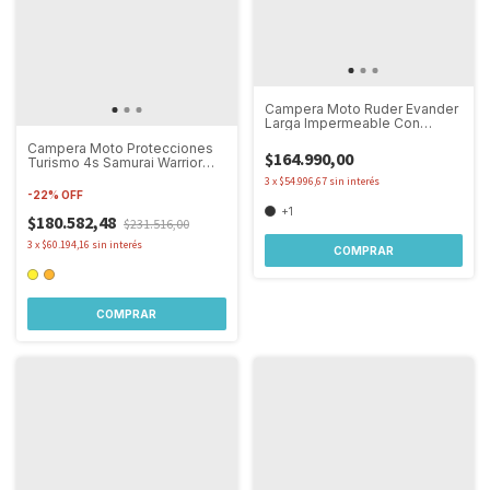
Campera Moto Ruder Evander
Larga Impermeable Con
Proteccion
Campera Moto Protecciones
$164.990,00
Turismo 4s Samurai Warrior
Rumo
3
x
$54.996,67
sin interés
-
22
%
OFF
+1
$180.582,48
$231.516,00
3
x
$60.194,16
sin interés
COMPRAR
COMPRAR