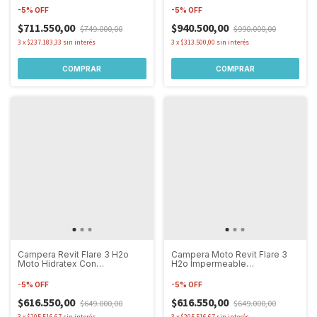
-
5
%
OFF
-
5
%
OFF
$711.550,00
$940.500,00
$749.000,00
$990.000,00
3
x
$237.183,33
sin interés
3
x
$313.500,00
sin interés
COMPRAR
COMPRAR
Campera Revit Flare 3 H2o
Campera Moto Revit Flare 3
Moto Hidratex Con
H2o Impermeable
Protecciones
Protecciones
-
5
%
OFF
-
5
%
OFF
$616.550,00
$616.550,00
$649.000,00
$649.000,00
3
x
$205.516,67
sin interés
3
x
$205.516,67
sin interés