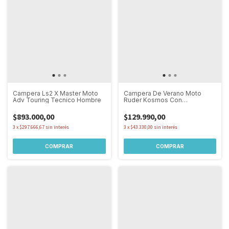
Campera Ls2 X Master Moto
Campera De Verano Moto
Adv Touring Tecnico Hombre
Ruder Kosmos Con
Protecciones Dama
$893.000,00
$129.990,00
3
x
$297.666,67
sin interés
3
x
$43.330,00
sin interés
COMPRAR
COMPRAR