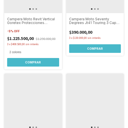
Campera Moto Revit Vertical
Campera Moto Seventy
Goretex Protecciones
Degrees Jt41 Touring 3 Capas
Impermeable
Waterproof
$390.000,00
-
5
%
OFF
$1.225.500,00
3
x
$130.000,00
sin interés
$1.290.000,00
3
x
$408.500,00
sin interés
COMPRAR
2 colores
COMPRAR