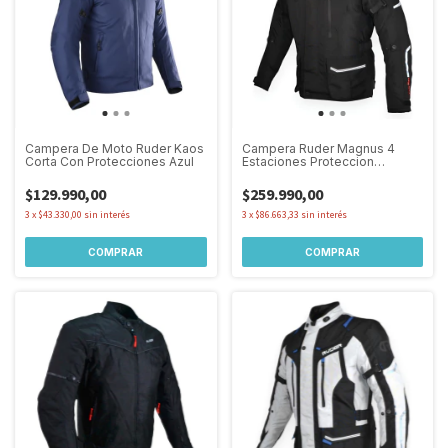
Campera De Moto Ruder Kaos
Campera Ruder Magnus 4
Corta Con Protecciones Azul
Estaciones Proteccion
Turismo Moto
$129.990,00
$259.990,00
3
x
$43.330,00
sin interés
3
x
$86.663,33
sin interés
COMPRAR
COMPRAR