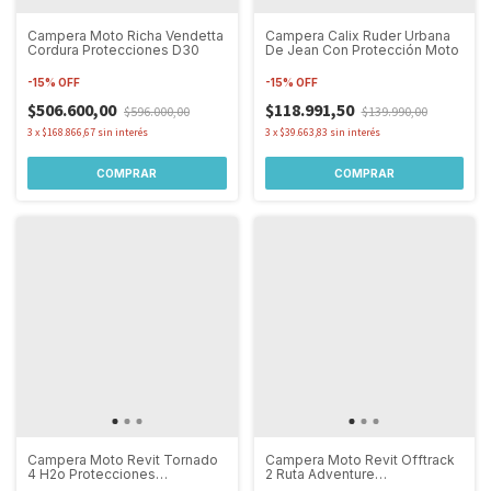
Campera Moto Richa Vendetta
Campera Calix Ruder Urbana
Cordura Protecciones D30
De Jean Con Protección Moto
-
15
%
OFF
-
15
%
OFF
$506.600,00
$118.991,50
$596.000,00
$139.990,00
3
x
$168.866,67
sin interés
3
x
$39.663,83
sin interés
COMPRAR
COMPRAR
Campera Moto Revit Tornado
Campera Moto Revit Offtrack
4 H2o Protecciones
2 Ruta Adventure
Impermeable
Impermeable