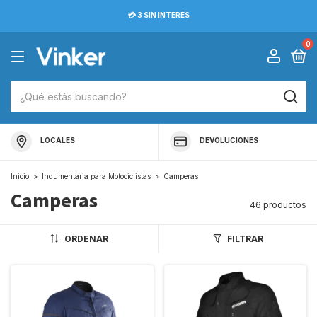
💳 3 SIN INTERÉS
0
LOCALES
DEVOLUCIONES
Inicio
>
Indumentaria para Motociclistas
>
Camperas
Camperas
46 productos
ORDENAR
FILTRAR