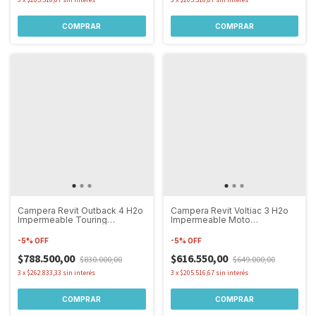
COMPRAR
COMPRAR
Campera Revit Outback 4 H2o
Campera Revit Voltiac 3 H2o
Impermeable Touring
Impermeable Moto
Protecciones
Protecciones
-
5
%
OFF
-
5
%
OFF
$788.500,00
$616.550,00
$830.000,00
$649.000,00
3
x
$262.833,33
sin interés
3
x
$205.516,67
sin interés
COMPRAR
COMPRAR