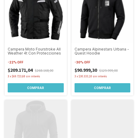
Campera Moto Fourstroke All
Campera Alpinestars Urbana -
Weather 4t Con Protecciones
Quest Hoodie
-
22
%
OFF
-
30
%
OFF
$209.171,04
$90.999,30
$268.168,00
$129.999,00
3
x
$69.723,68
sin interés
3
x
$30.333,10
sin interés
COMPRAR
COMPRAR