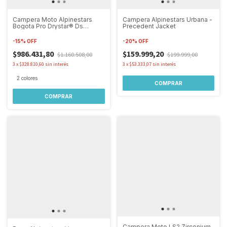
Campera Moto Alpinestars
Campera Alpinestars Urbana -
Bogota Pro Drystar® Ds
Precedent Jacket
Jacket
-
15
%
OFF
-
20
%
OFF
$986.431,80
$159.999,20
$1.160.508,00
$199.999,00
3
x
$328.810,60
sin interés
3
x
$53.333,07
sin interés
2 colores
COMPRAR
COMPRAR
Campera Moto LS2 Zirconium