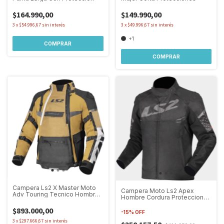
$164.990,00
$149.990,00
3
x
$54.996,67
sin interés
3
x
$49.996,67
sin interés
+1
COMPRAR
COMPRAR
Campera Ls2 X Master Moto
Campera Moto Ls2 Apex
Adv Touring Tecnico Hombre
Hombre Cordura Protecciones
Sand/Negro/Gris
Negro/Gris
$893.000,00
-
15
%
OFF
3
x
$297.666,67
sin interés