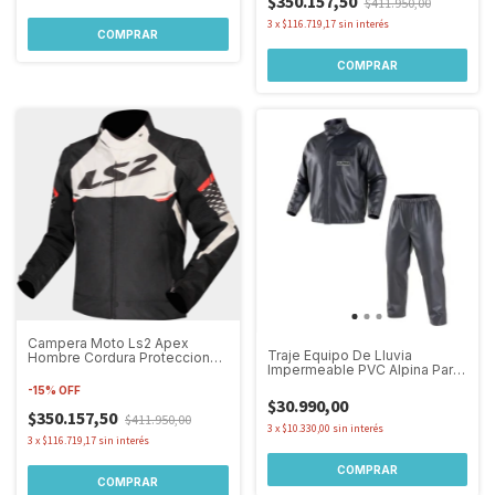
$350.157,50
$411.950,00
3
x
$116.719,17
sin interés
COMPRAR
COMPRAR
Campera Moto Ls2 Apex
Traje Equipo De Lluvia
Hombre Cordura Protecciones
Impermeable PVC Alpina Para
Negro/Rojo
Hombre
-
15
%
OFF
$30.990,00
$350.157,50
$411.950,00
3
x
$10.330,00
sin interés
3
x
$116.719,17
sin interés
COMPRAR
COMPRAR