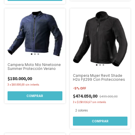
Campera Moto Nto Ninetoone
Summer Protección Verano
Campera Mujer Revit Shade
$180.000,00
H2o Fjt299 Con Protecciones
3
x
$60.000,00
sin interés
-
5
%
OFF
$474.050,00
$499.000,00
COMPRAR
3
x
$158.016,67
sin interés
2 colores
COMPRAR