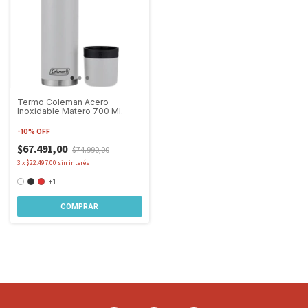
Termo Coleman Acero
Inoxidable Matero 700 Ml.
-
10
%
OFF
$67.491,00
$74.990,00
3
x
$22.497,00
sin interés
+1
COMPRAR