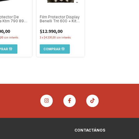
rotector De
Film Protector Display
la Ktm 790 890
Benelli Tnt 600 + Kit
it Instalación
De Instalación
90,00
$12.990,00
,00
sin interés
3
x
$4.330,00
sin interés
CONTACTÁNOS