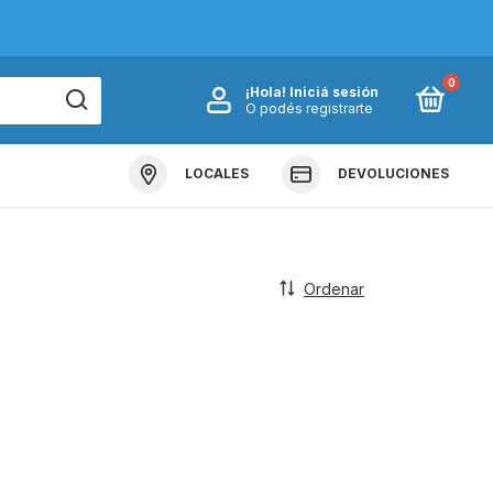
0
¡Hola!
Iniciá sesión
O podés registrarte
LOCALES
DEVOLUCIONES
Ordenar