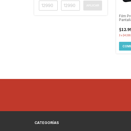
APLICAR
Film P
Pantal
Adv + K
$12.9
3
x
$4.330
CATEGORÍAS