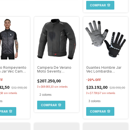
COMPRAR
co Rompeviento
Campera De Verano
Guantes Hombre Jar
ta Jar Vec Camo
Moto Seventy
Vec Lombardia
gero
Degrees Sd-jt32
Ciclismo Training Gym
Hombre
$207.250,00
FF
-
20
%
OFF
42,50
$23.192,00
3
x
$69.083,33
sin interés
$32.990,00
$28.990,00
,50
sin interés
3
x
$7.730,67
sin interés
2 colores
es
3 colores
COMPRAR
PRAR
COMPRAR