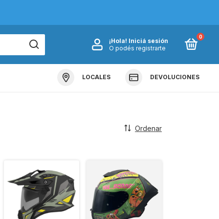
0
¡Hola!
Iniciá sesión
O podés registrarte
LOCALES
DEVOLUCIONES
Ordenar