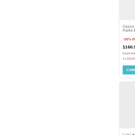
Casco 
Punto 
Way Do
-
30
%
O
$160.
$229.90
3
x
$53.64
COM
Luz Le