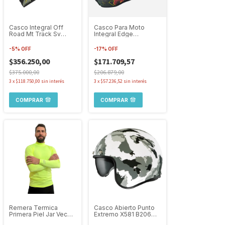
Casco Integral Off
Casco Para Moto
Road Mt Track Sv
Integral Edge
Shatter B12 Doble
Shanghai Scooby Doo
Visor
-
5
%
OFF
-
17
%
OFF
$356.250,00
$171.709,57
$375.000,00
$206.879,00
3
x
$118.750,00
sin interés
3
x
$57.236,52
sin interés
COMPRAR
COMPRAR
Remera Termica
Casco Abierto Punto
Primera Piel Jar Vec
Extremo X581 B206
Primo Strato Hombre
Camuflado Militar