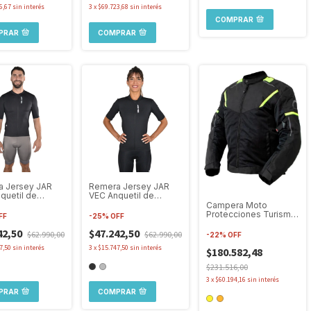
6,67
sin interés
3
x
$69.723,68
sin interés
COMPRAR
PRAR
COMPRAR
 Jersey JAR
Remera Jersey JAR
quetil de
VEC Anquetil de
mo Para Hombre
Ciclismo Para Mujer
Campera Moto
Protecciones Turismo
FF
-
25
%
OFF
4s Samurai Warrior
42,50
$47.242,50
Rumo
$62.990,00
$62.990,00
-
22
%
OFF
7,50
sin interés
3
x
$15.747,50
sin interés
$180.582,48
$231.516,00
3
x
$60.194,16
sin interés
PRAR
COMPRAR