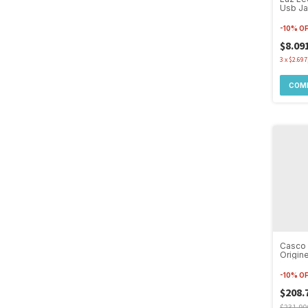
Usb Ja
Lumen
-
10
%
O
$8.09
3
x
$2.697
COM
Casco 
Origin
Doble 
-
10
%
O
$208.
$231.90