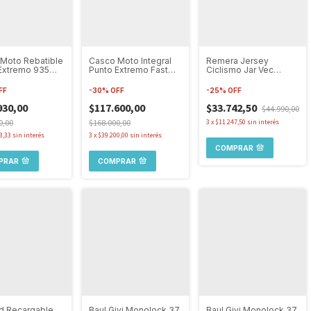
Moto Rebatible
Casco Moto Integral
Remera Jersey
Extremo 935
Punto Extremo Fast
Ciclismo Jar Vec
ble Visor Fluo
978 Rojo
Malvinas Manga Corta
Ruta H
FF
-
30
%
OFF
-
25
%
OFF
930,00
$117.600,00
$33.742,50
$44.990,00
0,00
$168.000,00
3
x
$11.247,50
sin interés
3,33
sin interés
3
x
$39.200,00
sin interés
COMPRAR
PRAR
COMPRAR
d Recargable
Baul Givi Monolock 37
Baul Givi Monolock 37