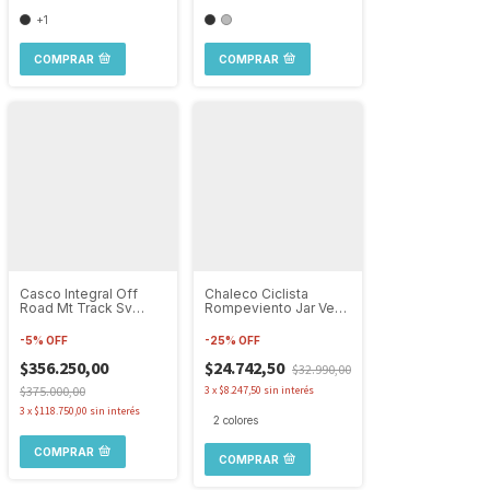
+1
COMPRAR
COMPRAR
Casco Integral Off
Chaleco Ciclista
Road Mt Track Sv
Rompeviento Jar Vec
Shatter B7 Doble Visor
Camo Ultraligero
-
5
%
OFF
-
25
%
OFF
$356.250,00
$24.742,50
$32.990,00
$375.000,00
3
x
$8.247,50
sin interés
3
x
$118.750,00
sin interés
2 colores
COMPRAR
COMPRAR