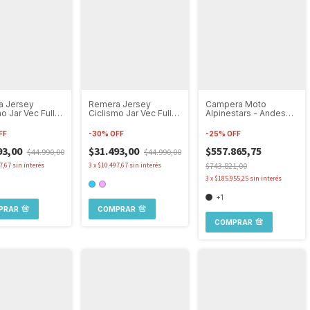
a Jersey
Remera Jersey
Campera Moto
o Jar Vec Full
Ciclismo Jar Vec Full
Alpinestars - Andes
 Mujer Maga
Stamp Manga Corta
V3 Drystar Jacket-
Mtb
Touring
FF
-
30
%
OFF
-
25
%
OFF
93,00
$31.493,00
$557.865,75
$44.990,00
$44.990,00
7,67
sin interés
3
x
$10.497,67
sin interés
$743.821,00
3
x
$185.955,25
sin interés
+1
PRAR
COMPRAR
COMPRAR