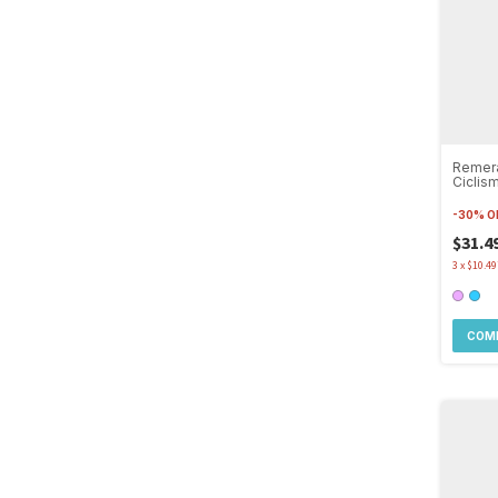
Remer
Ciclism
Stamp
Corta
-
30
%
O
$31.4
3
x
$10.49
COM