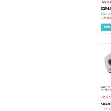
-
5
%
OF
$284.
$299.00
3
x
$94.68
COM
Casco 
Punto 
Ym619 
-
30
%
O
$83.9
$119.90