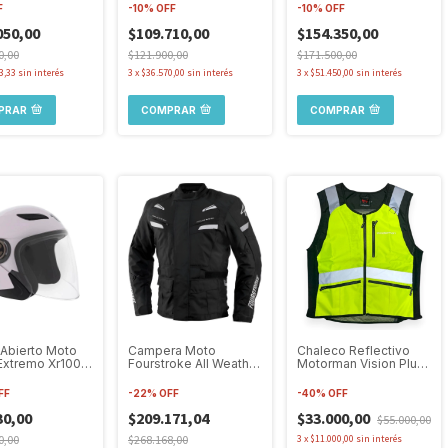
Brillo
F
-
10
%
OFF
-
10
%
OFF
050,00
$109.710,00
$154.350,00
0,00
$121.900,00
$171.500,00
3,33
sin interés
3
x
$36.570,00
sin interés
3
x
$51.450,00
sin interés
PRAR
COMPRAR
COMPRAR
Abierto Moto
Campera Moto
Chaleco Reflectivo
Extremo Xr100
Fourstroke All Weather
Motorman Vision Plus
Visor Amplio
4t Con Protecciones
Outlet Manchado
FF
-
22
%
OFF
-
40
%
OFF
30,00
$209.171,04
$33.000,00
$55.000,00
0,00
$268.168,00
3
x
$11.000,00
sin interés