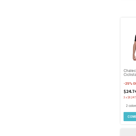
Chale
Ciclis
Ultrali
-
25
%
O
$24.7
3
x
$8.247
2 color
COM