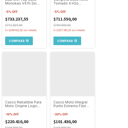
Monokey V47n Sin
Tornado 4 H2o
Base 47 Litros
Protecciones
Impermeable
-
5
%
OFF
-
5
%
OFF
$733.237,55
$711.550,00
$771.829,00
$749.000,00
3
x
$244.412,52
sin interés
3
x
$237.183,33
sin interés
COMPRAR
COMPRAR
Casco Rebatible Para
Casco Moto Integral
Moto Origine Logic
Punto Extremo Fast
Linear Doble Visor
978 Negro Mate
-
10
%
OFF
-
30
%
OFF
$220.410,00
$101.430,00
$244.900,00
$144.900,00