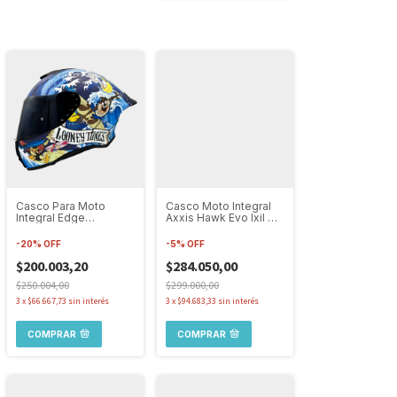
Casco Para Moto
Casco Moto Integral
Integral Edge
Axxis Hawk Evo Ixil C7
Shanghai Looney
Azul Doble Visor
Tunes
-
20
%
OFF
-
5
%
OFF
$200.003,20
$284.050,00
$250.004,00
$299.000,00
3
x
$66.667,73
sin interés
3
x
$94.683,33
sin interés
COMPRAR
COMPRAR