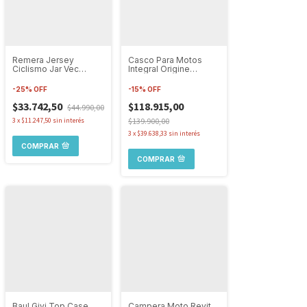
Remera Jersey
Casco Para Motos
Ciclismo Jar Vec
Integral Origine
Malvinas Manga Corta
Dinamo Foolish Mate
Ruta
-
25
%
OFF
-
15
%
OFF
$33.742,50
$118.915,00
$44.990,00
3
x
$11.247,50
sin interés
$139.900,00
3
x
$39.638,33
sin interés
COMPRAR
COMPRAR
Baul Givi Top Case
Campera Moto Revit