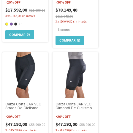
-
20
%
OFF
-
30
%
OFF
$17.592,00
$78.149,40
$21.990,00
3
x
$5.864,00
sin interés
$111.642,00
3
x
$26.049,80
sin interés
+5
3 colores
COMPRAR
COMPRAR
Calza Corta JAR VEC
Calza Corta JAR VEC
Strada De Ciclismo
Gimondi De Ciclismo
Con Badana de Mujer
Con Badana de
Hombre
-
20
%
OFF
-
20
%
OFF
$47.192,00
$47.192,00
$58.990,00
$58.990,00
3
x
$15.730,67
sin interés
3
x
$15.730,67
sin interés