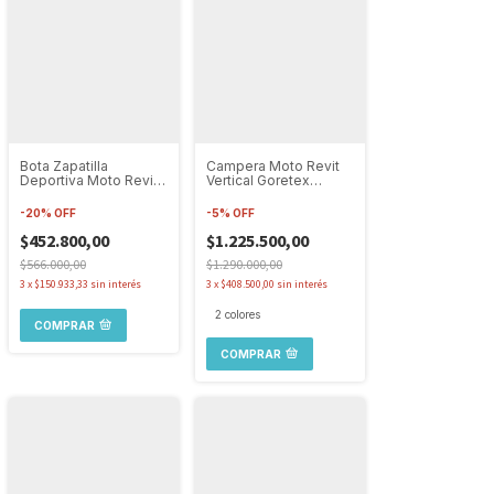
Bota Zapatilla
Campera Moto Revit
Deportiva Moto Revit
Vertical Goretex
G-force 2 H20 Fbr105
Protecciones
Impermeable
-
20
%
OFF
-
5
%
OFF
$452.800,00
$1.225.500,00
$566.000,00
$1.290.000,00
3
x
$150.933,33
sin interés
3
x
$408.500,00
sin interés
2 colores
COMPRAR
COMPRAR