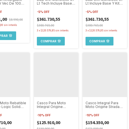
r Vec De 100
Lt Tech Incluye Base Y
Lt Incluye Base Y Kit
s Con 5 Modos
Kit Fijación
Fijación
FF
-
5
%
OFF
-
5
%
OFF
1,00
$361.730,55
$361.730,55
$8.990,00
,00
sin interés
$380.769,00
$380.769,00
3
x
$120.576,85
sin interés
3
x
$120.576,85
sin interés
PRAR
COMPRAR
COMPRAR
Moto Rebatible
Casco Para Moto
Casco Integral Para
e Logic Solid
Integral Origine
Moto Origine Strada
Visor
Dinamo Fighter
Doble Visor Brillo
FF
-
10
%
OFF
-
10
%
OFF
710,00
$125.910,00
$154.350,00
0,00
$139.900,00
$171.500,00