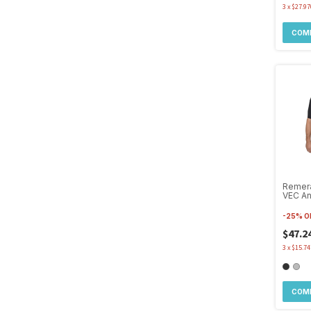
3
x
$27.97
COM
Remera
VEC An
Ciclis
-
25
%
O
$47.2
3
x
$15.74
COM