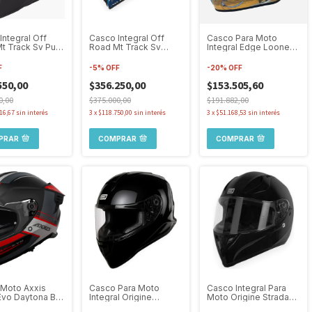
Integral Off
Casco Integral Off
Casco Para Moto
t Track Sv Pure
Road Mt Track Sv
Integral Edge Looney
le Visor
Shatter A17 Doble
Tunes Coyote
Visor
F
-
5
%
OFF
-
20
%
OFF
550,00
$356.250,00
$153.505,60
0,00
$375.000,00
$191.882,00
16,67
sin interés
3
x
$118.750,00
sin interés
3
x
$51.168,53
sin interés
PRAR
COMPRAR
COMPRAR
Moto Axxis
Casco Para Moto
Casco Integral Para
vo Daytona B15
Integral Origine
Moto Origine Strada
ate Doble Visor
Dinamo Solid Negro
Doble Visor Mate