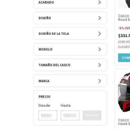
ACABADO
Casco 
DISEÑO
Road M
A1 Dob
-
5
%
OF
DISEÑO DE LA TELA
$331.
$349.00
3
x
$110.5
MODELO
COM
TAMAÑO DEL CASCO
MARCA
PRECIO
Desde
Hasta
APLICAR
Casco 
Hawk E
Rojo M